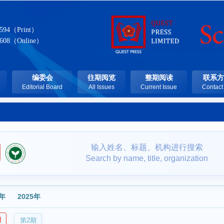
7594（Print）
7608（Online）
编委会
往期阅览
整期阅读
联系方
Editorial Board
All Issues
Current Issue
Contact
输入姓名、标题、机构进行搜索
Search by name, title, organization
6年
2025年
期
第2期