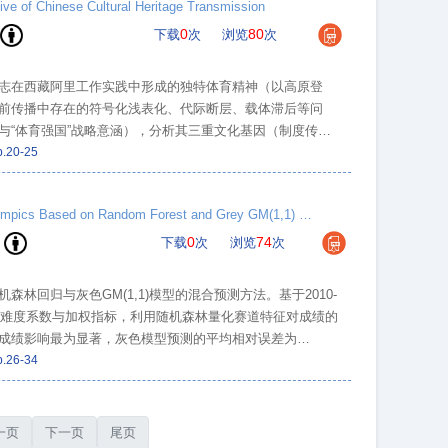
ve of Chinese Cultural Heritage Transmission
0
80
下载
次
浏览
次
志在西藏阿里工作实践中形成的独特体育精神（以高原登
前传播中存在的符号化浅表化、代际断层、载体滞后等问
“体育强国”战略意涵），分析其三重文化基因（制度传
容创新（器物层活化、行为层IP化、价值观层叙事嵌入）、
p.20-25
、国际传播）为核心的三维创新传播路径体系，强调运用元
研究认为，通过创新传播机制，孔繁森体育精神可有效转化为涵
Performance Analysis of Four-man Bobsleigh and Hybrid Prediction for Milan Winter Olympics Based on Random Forest and Grey GM(1,1) Model
0
74
下载
次
浏览
次
回归与灰色GM(1,1)模型的混合预测方法。基于2010-
道难度系数与加权指标，利用随机森林量化赛道特征对成绩的
成绩影响最为显著，灰色模型预测的平均相对误差为
奥会男子四人雪车前三名最优轮次成绩分别为58.66秒、60.72
p.26-34
项目备战米兰冬奥会提供了科学依据，并为同类冰雪竞速项目
一页
下一页
尾页