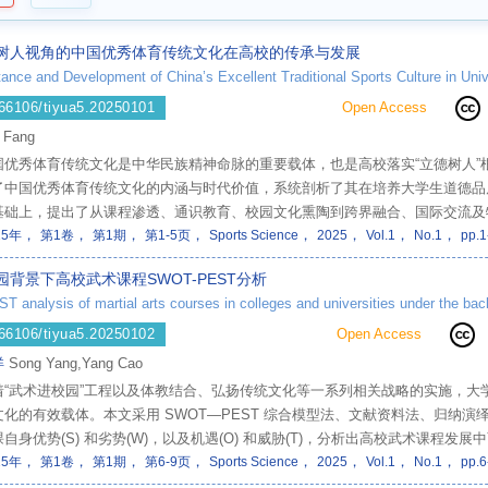
树人视角的中国优秀体育传统文化在高校的传承与发展
66106/tiyua5.20250101
Open Access
 Fang
国优秀体育传统文化是中华民族精神命脉的重要载体，也是高校落实“立德树人
了中国优秀体育传统文化的内涵与时代价值，系统剖析了其在培养大学生道德品
基础上，提出了从课程渗透、通识教育、校园文化熏陶到跨界融合、国际交流及
，
，
，
，
，
，
，
，
探索，推动中华优秀体育传统文化在高校教育中的创造性转化与创新性发展，为构
25年
第1卷
第1期
第1-5页
Sports Science
2025
Vol.1
No.1
pp.1
园背景下高校武术课程SWOT-PEST分析
analysis of martial arts courses in colleges and universities under the bac
66106/tiyua5.20250102
Open Access
洋
Song Yang,Yang Cao
着“武术进校园”工程以及体教结合、弘扬传统文化等一系列相关战略的实施，
文化的有效载体。本文采用 SWOT—PEST 综合模型法、文献资料法、归纳
自身优势(S) 和劣势(W)，以及机遇(O) 和威胁(T)，分析出高校武术课
，
，
，
，
，
，
，
，
需求，针对高校武术课程设置、教师队伍建设、课堂教学改革和赛事开展四方面
25年
第1卷
第1期
第6-9页
Sports Science
2025
Vol.1
No.1
pp.6
学理助力。