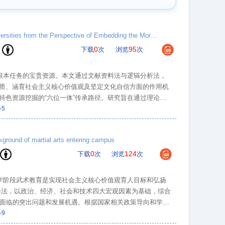
The Inheritance and Development of China’s Excellent Traditional Sports Culture in Universities from the Perspective of Embedding the Moral Education Concept of ’Fostering Virtue and Nurturing Talent
0
95
下载
次
浏览
次
”根本任务的宝贵资源。本文通过文献资料法与逻辑分析法，
质、涵育社会主义核心价值观及坚定文化自信方面的作用机
特色资源挖掘的“六位一体”传承路径。研究旨在通过理论创
建“五育并举”的育人体系提供理论支撑与实践范式。
-5
kground of martial arts entering campus
0
124
下载
次
浏览
次
大学阶段武术教育是实现社会主义核心价值观育人目标和弘扬
演绎法，以政治、经济、社会和技术四大宏观因素为基础，综合
程发展中面临的突出问题和发展机遇。根据国家相关政策导向和学校
提出对策建议，以期对新时代下高校武术课健康可持续发展
-9