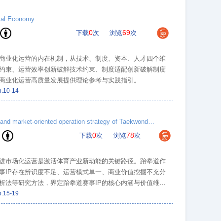
ital Economy
0
69
下载
次
浏览
次
商业化运营的内在机制，从技术、制度、资本、人才四个维
约束、运营效率创新破解技术约束、制度适配创新破解制度
商业化运营高质量发展提供理论参考与实践指引。
p.10-14
From the perspective of high-quality development of the sports industry, the IP creation and market-oriented operation strategy of Taekwondo events
0
78
下载
次
浏览
次
推进市场化运营是激活体育产业新动能的关键路径。跆拳道作
事IP存在辨识度不足、运营模式单一、商业价值挖掘不充分
析法等研究方法，界定跆拳道赛事IP的核心内涵与价值维
质量发展的内在要求，提出针对性的赛事IP打造路径与市场
p.15-19
参考与实践借鉴。