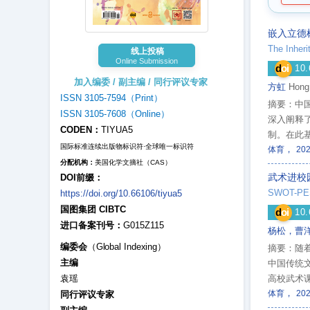
嵌入立德
线上投稿
Online Submission
d
oi
10.
加入编委 / 副主编 / 同行评议专家
方虹
Hong
ISSN 3105-7594（Print）
摘要：中
ISSN 3105-7608（Online）
深入阐释
CODEN：
TIYUA5
制。在此
国际标准连续出版物标识符·全球唯一标识符
，
新与实践
体育
20
分配机构：
美国化学文摘社（CAS）
武术进校
DOI前缀：
SWOT-PEST 
https://doi.org/10.66106/tiyua5
国图集团 CIBTC
d
oi
10.
进口备案刊号：
G015Z115
杨松，曹
编委会
（Global Indexing）
摘要：随
主编
中国传统
袁瑶
高校武术课
，
人才培养
体育
20
同行评议专家
提供一点