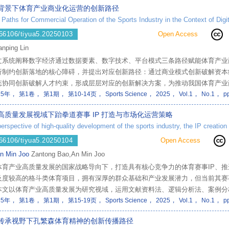
背景下体育产业商业化运营的创新路径
 Paths for Commercial Operation of the Sports Industry in the Context of Dig
66106/tiyua5.20250103
Open Access
anping Lin
文系统阐释数字经济通过数据要素、数字技术、平台模式三条路径赋能体育产业
析制约创新落地的核心障碍，并提出对应创新路径：通过商业模式创新破解资本
态协同创新破解人才约束，形成层层对应的创新解决方案，为推动我国体育产业
，
，
，
，
，
，
，
，
25年
第1卷
第1期
第10-14页
Sports Science
2025
Vol.1
No.1
p
高质量发展视域下跆拳道赛事 IP 打造与市场化运营策略
66106/tiyua5.20250104
Open Access
Min Joo
Zantong Bao,An Min Joo
体育产业高质量发展的国家战略导向下，打造具有核心竞争力的体育赛事IP、
及度较高的格斗类体育项目，拥有深厚的群众基础和产业发展潜力，但当前其赛
本文以体育产业高质量发展为研究视域，运用文献资料法、逻辑分析法、案例分
，
，
，
，
，
，
，
，
当前我国跆拳道赛事IP打造与市场化运营的现状及存在的问题，结合体育产业高
25年
第1卷
第1期
第15-19页
Sports Science
2025
Vol.1
No.1
p
略，为推动跆拳道项目产业化、规模化发展，助力体育产业高质量发展提供理论
传承视野下孔繁森体育精神的创新传播路径