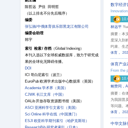
副主编
数字经济
陈哲远 尹佳 田明哲
Innovation
（以上排名不分先后顺序）
d
oi
10.
编委
张弘驰/中俄体育俱乐部黑龙江有限公司
林远平
Yu
编委会助理
摘要：本
韩宇
度深入剖
约束、生
索引 检索 / 存档
（Global Indexing）
，
体育
20
本刊入选以下全球权威数据库，致力于研究成
果的全球化无障碍传播。
体育产业
DOI
ICI 哥白尼索引（波兰）
d
oi
10.
EuroPub 欧洲学术出版中心数据库（英国）
鲍赞同，An 
Academia 学术界（美国）
摘要：在
CJWK 长江文库（中国）
为我国普
OALib 开放存取资源图书馆（美国）
等问题。
ASCI 亚洲科学引文索引（美国）
，
度，剖析
体育
20
Sci Online 科学在线（中国澳门）
化运营策
ESJI 欧亚科学期刊索引（哈萨克斯坦）
中华文脉
ResearchBib 研究者索引（日本）