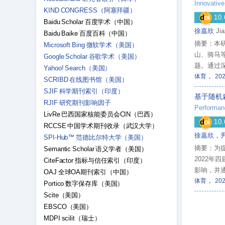
Innovative
KIND CONGRESS（阿塞拜疆）
d
oi
10.
Baidu Scholar 百度学术（中国）
徐嘉欣
Jia
Baidu Baike 百度百科（中国）
摘要：本
Microsoft Bing 微软学术（美国）
山、骑马
Google Scholar 谷歌学术（美国）
题。通过
Yahoo! Search（美国）
，
统、哲学
体育
20
SCRIBD 在线图书馆（美国）
叙事创新
SJIF 科学期刊索引（印度）
基于随机
宇宙、AI
RJIF 研究期刊影响因子
养民族认
LivRe 巴西国家核能委员会CIN（巴西）
d
oi
10.
RCCSE 中国学术期刊收录（武汉大学）
徐嘉欣，
SPI-Hub™ 范德比尔特大学（美国）
摘要：为提
Semantic Scholar 语义学者（美国）
2022
CiteFactor 指标与信任索引（印度）
影响，并
OAJ 全球OA期刊索引（中国）
，
2.88%
体育
20
Portico 数字保存库（美国）
秒和60
Scite（美国）
提供了可
EBSCO（美国）
MDPI scilit（瑞士）