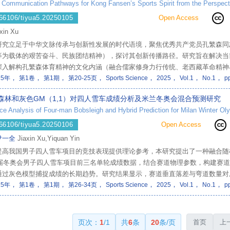
 Communication Pathways for Kong Fansen’s Sports Spirit from the Perspecti
66106/tiyua5.20250105
Open Access
xin Xu
研究立足于中华文脉传承与创新性发展的时代语境，聚焦优秀共产党员孔繁森同
等为载体的艰苦奋斗、民族团结精神），探讨其创新传播路径。研究旨在解决当
深入解构孔繁森体育精神的文化内涵（融合儒家修身力行传统、老西藏革命精神与
，
，
，
，
，
，
，
，
根基、革命话语），并系统剖析其传播困境的多维表征。研究提出并设计了以内
25年
第1卷
第1期
第20-25页
Sports Science
2025
Vol.1
No.1
p
（青春化表达、具身化设计、消费语境重构）和机制创新（政策融入、多元协同
森林和灰色GM（1,1）对四人雪车成绩分析及米兰冬奥会混合预测研究
GC、跨媒介叙事等数字技术赋能，构建“教育-文旅-赛事”融合的传播生态。
同、培育公民道德、服务国家战略的文化资源与社会主义核心价值观教育载体。
66106/tiyua5.20250106
Open Access
尹一全
Jiaxin Xu,Yiquan Yin
高我国男子四人雪车项目的竞技表现提供理论参考，本研究提出了一种融合随机森林
年四届冬奥会男子四人雪车项目前三名单轮成绩数据，结合赛道物理参数，构建赛
通过灰色模型捕捉成绩的长期趋势。研究结果显示，赛道垂直落差与弯道数量对
，
，
，
，
，
，
，
，
，关联度为0.833，方差比为0.307，满足一级精度标准。最终预测2026年米兰冬
25年
第1卷
第1期
第26-34页
Sports Science
2025
Vol.1
No.1
p
.99秒。该方法有效解决了小样本条件下冬季项目成绩预测的难题，为我国雪车
借鉴的方法论框架。
页次：
1
/1
共
6
条
20
条/页
首页
上