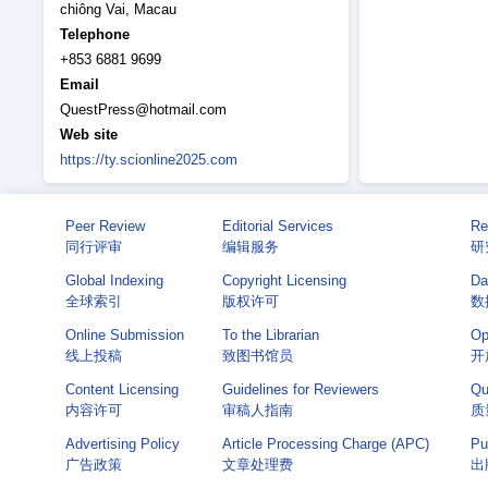
chiông Vai, Macau
Telephone
+853 6881 9699
Email
QuestPress@hotmail.com
Web site
https://ty.scionline2025.com
Peer Review
Editorial Services
Re
同行评审
编辑服务
研
Global Indexing
Copyright Licensing
Da
全球索引
版权许可
数
Online Submission
To the Librarian
Op
线上投稿
致图书馆员
开
Content Licensing
Guidelines for Reviewers
Qu
内容许可
审稿人指南
质
Advertising Policy
Article Processing Charge (APC)
Pu
广告政策
文章处理费
出