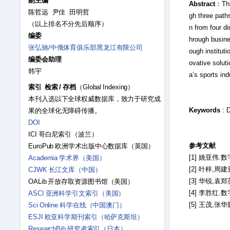
副主编
Abstract
：Thi
陈哲远 尹佳 田明哲
gh three path
（以上排名不分先后顺序）
n from four d
编委
hrough busines
张弘驰/中俄体育俱乐部黑龙江有限公司
ough instituti
编委会助理
ovative solut
韩宇
a’s sports in
索引 检索 / 存档
（Global Indexing）
本刊入选以下全球权威数据库，致力于研究成
Keywords
: D
果的全球化无障碍传播。
DOI
ICI 哥白尼索引（波兰）
参考文献
EuroPub 欧洲学术出版中心数据库（英国）
[1] 姚亚伟.
Academia 学术界（美国）
[2] 叶梓,周
CJWK 长江文库（中国）
[3] 华锐,袁
OALib 开放存取资源图书馆（美国）
[4] 李胜红.
ASCI 亚洲科学引文索引（美国）
[5] 王茂,张
Sci Online 科学在线（中国澳门）
ESJI 欧亚科学期刊索引（哈萨克斯坦）
ResearchBib 研究者索引（日本）