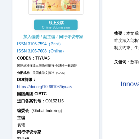
线上投稿
Online Submission
摘要
：本文系
加入编委 / 副主编 / 同行评议专家
维度深入剖析
ISSN 3105-7594（Print）
制度约束、生
ISSN 3105-7608（Online）
CODEN：
TIYUA5
关健词
：数字
国际标准连续出版物标识符·全球唯一标识符
分配机构：
美国化学文摘社（CAS）
DOI前缀：
Innova
https://doi.org/10.66106/tiyua5
国图集团 CIBTC
进口备案刊号：
G015Z115
编委会
（Global Indexing）
主编
袁瑶
同行评议专家